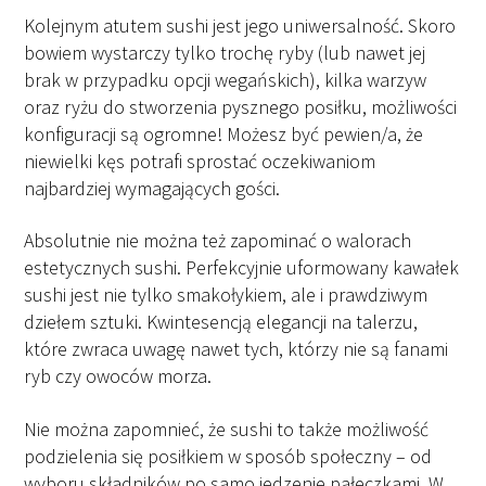
Kolejnym atutem sushi jest jego uniwersalność. Skoro
bowiem wystarczy tylko trochę ryby (lub nawet jej
brak w przypadku opcji wegańskich), kilka warzyw
oraz ryżu do stworzenia pysznego posiłku, możliwości
konfiguracji są ogromne! Możesz być pewien/a, że
niewielki kęs potrafi sprostać oczekiwaniom
najbardziej wymagających gości.
Absolutnie nie można też zapominać o walorach
estetycznych sushi. Perfekcyjnie uformowany kawałek
sushi jest nie tylko smakołykiem, ale i prawdziwym
dziełem sztuki. Kwintesencją elegancji na talerzu,
które zwraca uwagę nawet tych, którzy nie są fanami
ryb czy owoców morza.
Nie można zapomnieć, że sushi to także możliwość
podzielenia się posiłkiem w sposób społeczny – od
wyboru składników po samo jedzenie pałeczkami. W