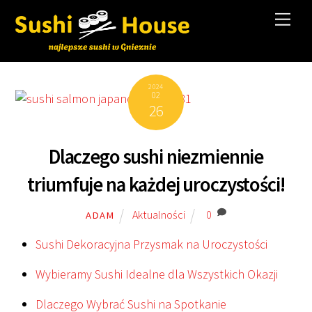
Skip
Men
to
content
2024
02
26
Dlaczego sushi niezmiennie
triumfuje na każdej uroczystości!
Aktualności
0
ADAM
Sushi Dekoracyjna Przysmak na Uroczystości
Wybieramy Sushi Idealne dla Wszystkich Okazji
Dlaczego Wybrać Sushi na Spotkanie