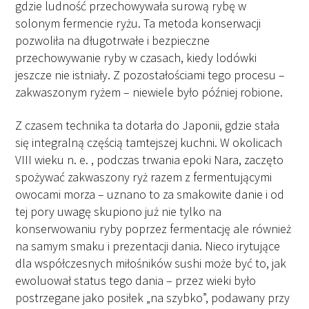
gdzie ludność przechowywała surową rybę w
solonym fermencie ryżu. Ta metoda konserwacji
pozwoliła na długotrwałe i bezpieczne
przechowywanie ryby w czasach, kiedy lodówki
jeszcze nie istniały. Z pozostałościami tego procesu –
zakwaszonym ryżem – niewiele było później robione.
Z czasem technika ta dotarła do Japonii, gdzie stała
się integralną częścią tamtejszej kuchni. W okolicach
VIII wieku n. e. , podczas trwania epoki Nara, zaczęto
spożywać zakwaszony ryż razem z fermentującymi
owocami morza – uznano to za smakowite danie i od
tej pory uwagę skupiono już nie tylko na
konserwowaniu ryby poprzez fermentację ale również
na samym smaku i prezentacji dania. Nieco irytujące
dla współczesnych miłośników sushi może być to, jak
ewoluował status tego dania – przez wieki było
postrzegane jako posiłek „na szybko”, podawany przy