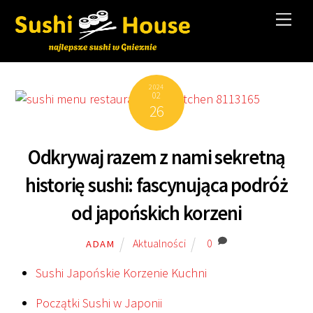
Skip
Men
to
content
2024
02
26
Odkrywaj razem z nami sekretną
historię sushi: fascynująca podróż
od japońskich korzeni
Aktualności
0
ADAM
Sushi Japońskie Korzenie Kuchni
Początki Sushi w Japonii