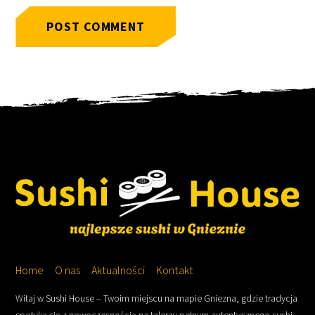
Home
O nas
Aktualności
Kontakt
Witaj w Sushi House – Twoim miejscu na mapie Gniezna, gdzie tradycja