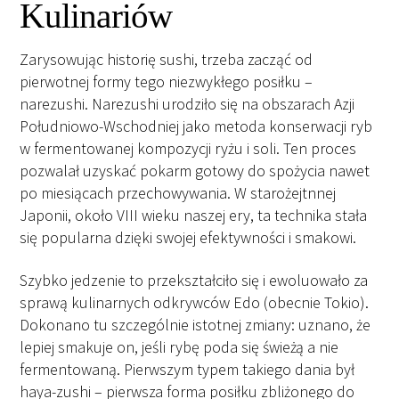
Kulinariów
Zarysowując historię sushi, trzeba zacząć od
pierwotnej formy tego niezwykłego posiłku –
narezushi. Narezushi urodziło się na obszarach Azji
Południowo-Wschodniej jako metoda konserwacji ryb
w fermentowanej kompozycji ryżu i soli. Ten proces
pozwalał uzyskać pokarm gotowy do spożycia nawet
po miesiącach przechowywania. W starożejtnnej
Japonii, około VIII wieku naszej ery, ta technika stała
się popularna dzięki swojej efektywności i smakowi.
Szybko jedzenie to przekształciło się i ewoluowało za
sprawą kulinarnych odkrywców Edo (obecnie Tokio).
Dokonano tu szczególnie istotnej zmiany: uznano, że
lepiej smakuje on, jeśli rybę poda się świeżą a nie
fermentowaną. Pierwszym typem takiego dania był
haya-zushi – pierwsza forma posiłku zbliżonego do