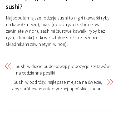
sushi?
Najpopularniejsze rodzaje sushi to nigiri (kawałki ryby
na kawałku ryżu), maki (rolki z ryżu i składników
zawinięte w nori), sashimi (surowe kawałki ryby bez
ryżu) i temaki (rolki w kształcie stożka z ryżem i
składnikami zawiniętymi w nori).
Sushi w diecie pudełkowej: propozycje zestawów
na codzienne posiłki
Sushi w podróży: najlepsze miejsca na świecie,
aby spróbować autentycznej japońskiej kuchni