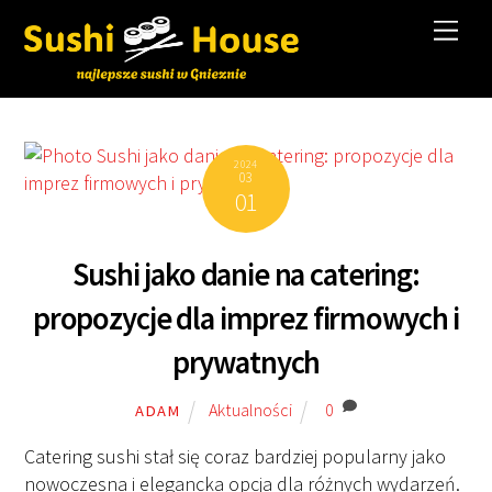
Skip
Men
to
content
2024
03
01
Sushi jako danie na catering:
propozycje dla imprez firmowych i
prywatnych
Aktualności
0
ADAM
Catering sushi stał się coraz bardziej popularny jako
nowoczesna i elegancka opcja dla różnych wydarzeń.