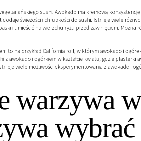
wegetariańskiego sushi. Awokado ma kremową konsystencję 
t dodaje świeżości i chrupkości do sushi. Istnieje wiele ró
 paski i umieścić na wierzchu ryżu przed zawinięciem. Można 
 to na przykład California roll, w którym awokado i ogórek s
 z awokado i ogórkiem w kształcie kwiatu, gdzie plasterki 
 Istnieje wiele możliwości eksperymentowania z awokado i og
e warzywa w 
zywa wybrać