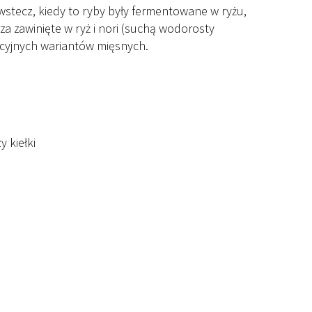
 wstecz, kiedy to ryby były fermentowane w ryżu,
a zawinięte w ryż i nori (suchą wodorosty
ycyjnych wariantów mięsnych.
 kiełki