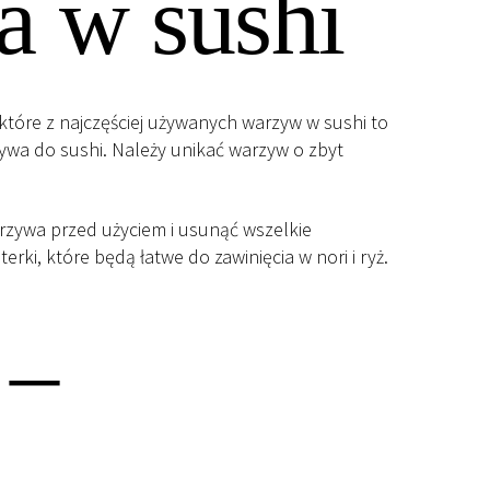
a w sushi
tóre z najczęściej używanych warzyw w sushi to
ywa do sushi. Należy unikać warzyw o zbyt
rzywa przed użyciem i usunąć wszelkie
erki, które będą łatwe do zawinięcia w nori i ryż.
 –