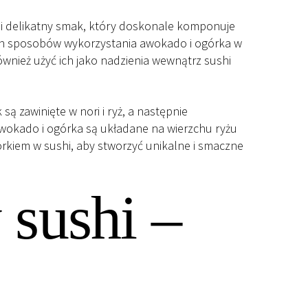
i delikatny smak, który doskonale komponuje
żnych sposobów wykorzystania awokado i ogórka w
również użyć ich jako nadzienia wewnątrz sushi
ą zawinięte w nori i ryż, a następnie
awokado i ogórka są układane na wierzchu ryżu
órkiem w sushi, aby stworzyć unikalne i smaczne
sushi –