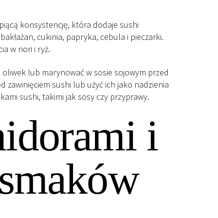
iącą konsystencję, która dodaje sushi
akłażan, cukinia, papryka, cebula i pieczarki.
a w nori i ryż.
 z oliwek lub marynować w sosie sojowym przed
zawinięciem sushi lub użyć ich jako nadzienia
ami sushi, takimi jak sosy czy przyprawy.
idorami i
e smaków