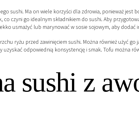
go sushi. Ma on wiele korzyści dla zdrowia, ponieważ jest bo
, co czyni go idealnym składnikiem do sushi. Aby przygotować
je lekko usmażyć lub marynować w sosie sojowym, aby dodać 
erzchu ryżu przed zawinięciem sushi. Można również użyć go j
y uzyskać odpowiednią konsystencję i smak. Tofu można równ
a sushi z aw