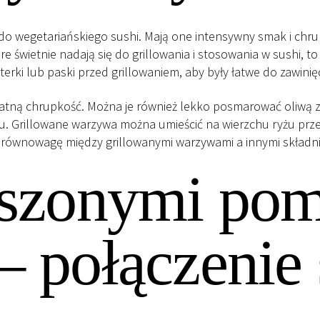
 wegetariańskiego sushi. Mają one intensywny smak i chrup
 świetnie nadają się do grillowania i stosowania w sushi, to b
rki lub paski przed grillowaniem, aby były łatwe do zawinięci
katną chrupkość. Można je również lekko posmarować oliwą
 Grillowane warzywa można umieścić na wierzchu ryżu przed 
 równowagę między grillowanymi warzywami a innymi składnik
uszonymi pom
– połączeni