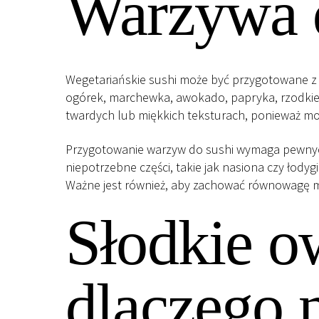
Warzywa d
Wegetariańskie sushi może być przygotowane z r
ogórek, marchewka, awokado, papryka, rzodkiewk
twardych lub miękkich teksturach, ponieważ mo
Przygotowanie warzyw do sushi wymaga pewnych 
niepotrzebne części, takie jak nasiona czy łodygi
Ważne jest również, aby zachować równowagę m
Słodkie o
dlaczego 