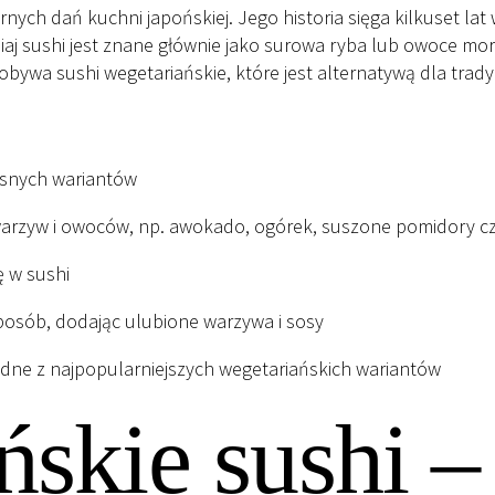
rnych dań kuchni japońskiej. Jego historia sięga kilkuset lat
iaj sushi jest znane głównie jako surowa ryba lub owoce morz
bywa sushi wegetariańskie, które jest alternatywą dla trad
ęsnych wariantów
arzyw i owoców, np. awokado, ogórek, suszone pomidory czy
ę w sushi
posób, dodając ulubione warzywa i sosy
edne z najpopularniejszych wegetariańskich wariantów
ńskie sushi –