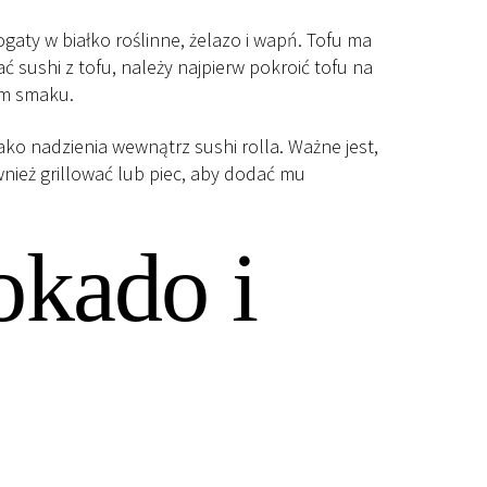
gaty w białko roślinne, żelazo i wapń. Tofu ma
 sushi z tofu, należy najpierw pokroić tofu na
im smaku.
ako nadzienia wewnątrz sushi rolla. Ważne jest,
ież grillować lub piec, aby dodać mu
okado i