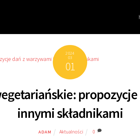
2024
03
01
wegetariańskie: propozycje
innymi składnikami
Aktualności
0
ADAM