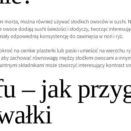
ami morza, można również używać słodkich owoców w sushi. N
kie owoce dodają sushi świeżości i słodyczy, tworząc interes
iały odpowiednią konsystencję do zawinięcia w nori i ryż.
kroić na cienkie plasterki lub paski i umieścić na wierzchu r
t, aby zachować równowagę między słodkimi owocami a innymi 
antnymi składnikami może stworzyć interesujący kontrast 
fu – jak prz
wałki