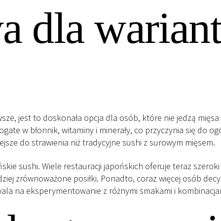
wa dla warian
wsze, jest to doskonała opcja dla osób, które nie jedzą mię
 bogate w błonnik, witaminy i minerały, co przyczynia się do
wiejsze do strawienia niż tradycyjne sushi z surowym mięsem.
e sushi. Wiele restauracji japońskich oferuje teraz szeroki
iej zrównoważone posiłki. Ponadto, coraz więcej osób decy
zwala na eksperymentowanie z różnymi smakami i kombinacja