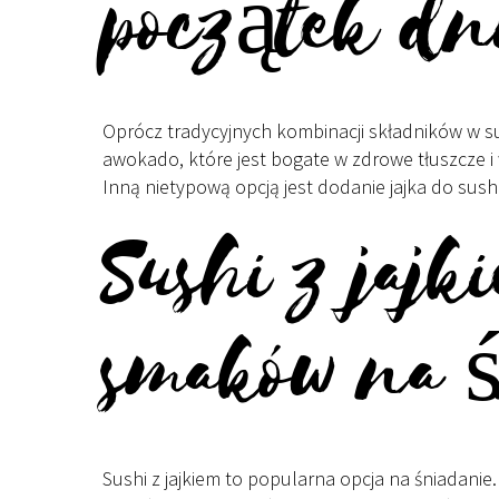
początek dn
Oprócz tradycyjnych kombinacji składników w sus
awokado, które jest bogate w zdrowe tłuszcze i 
Inną nietypową opcją jest dodanie jajka do sush
Sushi z jaj
smaków na ś
Sushi z jajkiem to popularna opcja na śniadanie.