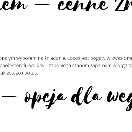
osiem – cenne ź
onałym wyborem na śniadanie. Łosoś jest bogaty w kwas omega
olesterolu we krwi i zapobiega stanom zapalnym w organiz
ak żelazo i potas.
 – opcja dla we