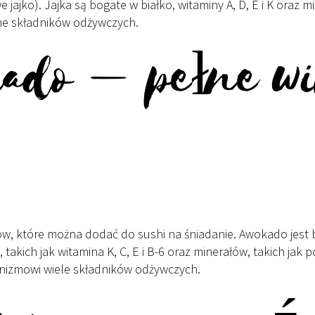
 jajko). Jajka są bogate w białko, witaminy A, D, E i K oraz mi
ełne składników odżywczych.
kado – pełne wi
w, które można dodać do sushi na śniadanie. Awokado jest b
 takich jak witamina K, C, E i B-6 oraz minerałów, takich ja
anizmowi wiele składników odżywczych.