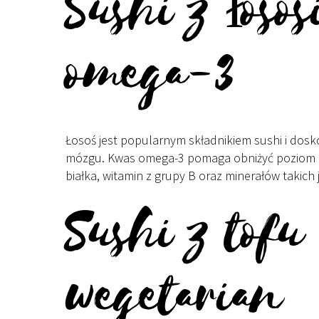
Sushi z łos
omega-3
Łosoś jest popularnym składnikiem sushi i dosk
mózgu. Kwas omega-3 pomaga obniżyć poziom ch
białka, witamin z grupy B oraz minerałów takich j
Sushi z tofu
wegetarian