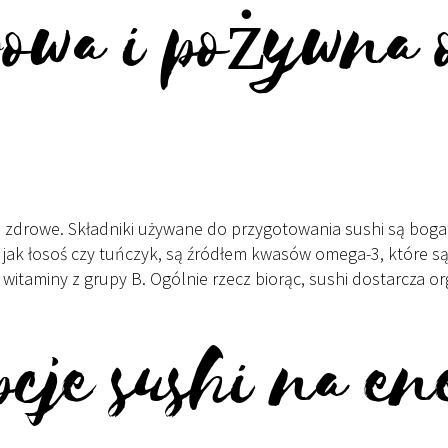
owa i pożywna 
o zdrowe. Składniki używane do przygotowania sushi są bogate
e jak łosoś czy tuńczyk, są źródłem kwasów omega-3, które są 
 i witaminy z grupy B. Ogólnie rzecz biorąc, sushi dostarcza
.
pcje sushi na e