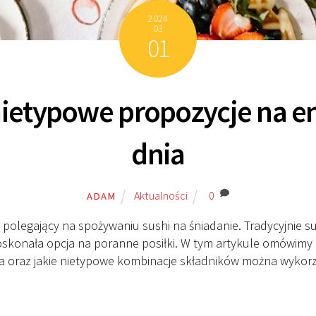
2024
03
01
 nietypowe propozycje na e
dnia
Aktualności
0
ADAM
olegający na spożywaniu sushi na śniadanie. Tradycyjnie sus
 doskonała opcja na poranne posiłki. W tym artykule omówi
nia oraz jakie nietypowe kombinacje składników można wykorz