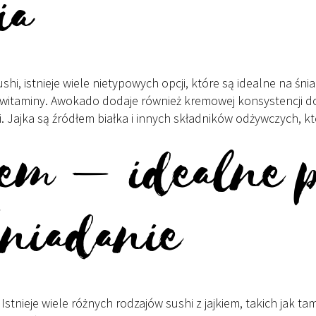
ia
hi, istnieje wiele nietypowych opcji, które są idealne na ś
witaminy. Awokado dodaje również kremowej konsystencji do s
i. Jajka są źródłem białka i innych składników odżywczych, 
kiem – idealne 
niadanie
 Istnieje wiele różnych rodzajów sushi z jajkiem, takich jak t