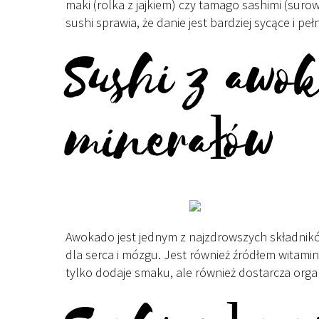
maki (rolka z jajkiem) czy tamago sashimi (surowe
sushi sprawia, że danie jest bardziej sycące i p
Sushi z awo
minerałów
Awokado jest jednym z najzdrowszych składnikó
dla serca i mózgu. Jest również źródłem witamin,
tylko dodaje smaku, ale również dostarcza org