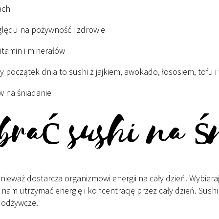
ach
ględu na pożywność i zdrowie
itamin i minerałów
 początek dnia to sushi z jajkiem, awokado, łososiem, tofu 
w na śniadanie
brać sushi na ś
onieważ dostarcza organizmowi energii na cały dzień. Wybiera
am utrzymać energię i koncentrację przez cały dzień. Sush
i odżywcze.