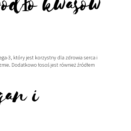
ródło kwasów
-3, który jest korzystny dla zdrowia serca i
mie. Dodatkowo łosoś jest również źródłem
gan i